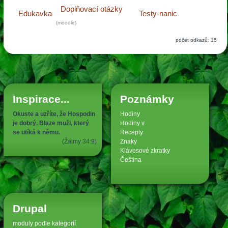
Doplňovací otázky
Edukavka
Testy-nanic
(moodle)
počet odkazů: 15
Inspirace...
Poznámky
Okuste a uzříte, že Hospodin
Hodiny
je dobrý. Blaze muži, který
Hodiny v
se utíká k němu.
Recepty
(Žalmy 34:9)
Znaky
Klávesové zkratky
Čeština
Drupal
moduly podle kategorií